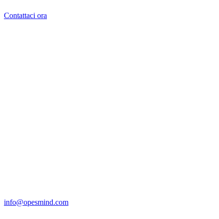
Contattaci ora
Opes Mind srl
Sede legale
Via Panà, 56/A
Noventa Padovana – 35027 PD
P.IVA 04474670280
Contatti rapidi
info@opesmind.com