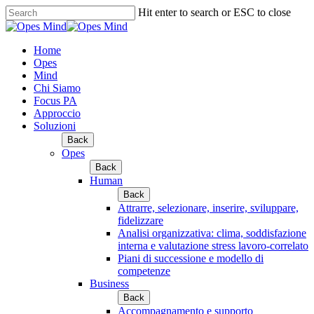
Skip
Hit enter to search or ESC to close
to
Close
main
Search
content
Home
Opes
Mind
Chi Siamo
Focus PA
Approccio
Soluzioni
Back
Opes
Back
Human
Back
Attrarre, selezionare, inserire, sviluppare,
fidelizzare
Analisi organizzativa: clima, soddisfazione
interna e valutazione stress lavoro-correlato
Piani di successione e modello di
competenze
Business
Back
Accompagnamento e supporto