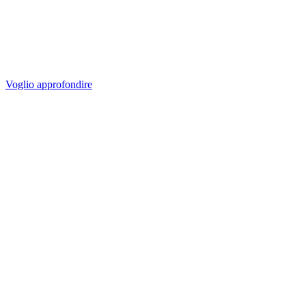
Transformation
Le soft skills non sono importanti. Sono indispensabili.
Voglio approfondire
Contattaci per scoprire quale soluzione si adatti meglio alla
tua azienda