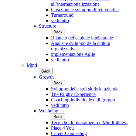
all’internazionalizzazione
Creazione e sviluppo di reti vendita
Turnaround
vedi tutto
Structure
Back
Bilancio del capitale intellettuale
Analisi e sviluppo della cultura
organizzativa
implementazione Agile
vedi tutto
Mind
Back
Growth
Back
Sviluppo delle soft skills in azienda
The Rugby Experience
Coaching individuale e di gruppo
vedi tutto
Wellbeing
Back
Tecniche di rilassamento e Mindfullness
Place 4 You
Career Counseling