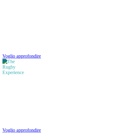
Place4You
Uno spazio di ascolto di accesso libero, sembra un sogno e infatti lo
è.
Voglio approfondire
Rugby Experience
Crea una squadra imbattibile con “The Rugby Experience”: impara
ad avanzare all’unisono, a sostenere i compagni nelle difficoltà e a
fare meta insieme!
Voglio approfondire