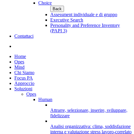
Choice
Back
Assessment individuale e di gruppo
Executive Search
Personality and Preference Inventory
(PAPI 3)
Contattaci
Home
Opes
Mind
Chi Siamo
Focus PA
Approccio
Soluzioni
Opes
Human
Attrarre, selezionare, inserire, sviluppare,
fidelizzare
Analisi organizzativa: clima, soddisfazione
interna e valutazione stress lavoro-correlato