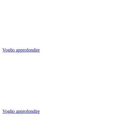
Executive Search
I leader devono saper fare i leader, ci vuole un mix fatto di attitudine,
stoffa e conoscenze tecniche.
Voglio approfondire
Piani di successione
Non farti prendere alla sprovvista.
Sai già chi potrebbe sostituire quella figura strategica se un giorno
lasciasse la tua azienda?
Voglio approfondire
Formazione Human Skills nella Digital